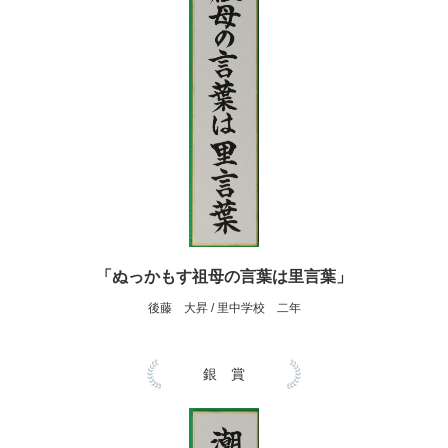
「ぬっかもす祖母の言葉は里言葉」
後藤 大昇 / 里中学校 二年
銀 賞