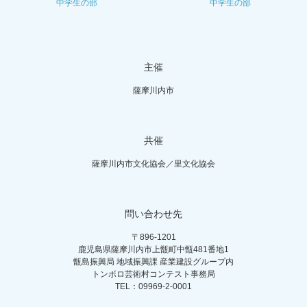
中学生の部
中学生の部
主催
薩摩川内市
共催
薩摩川内市文化協会／里文化協会
問い合わせ先
〒896-1201
鹿児島県薩摩川内市上甑町中甑481番地1
甑島振興局 地域振興課 産業建設グループ内
トンボロ芸術村コンテスト事務局
TEL：09969-2-0001