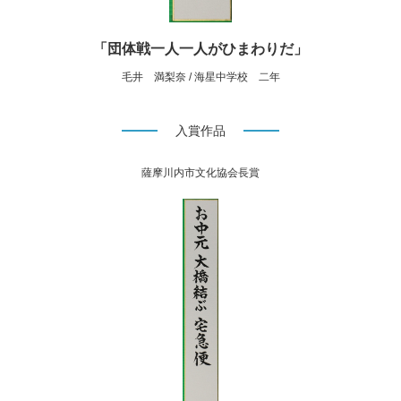
「団体戦一人一人がひまわりだ」
毛井 満梨奈 / 海星中学校 二年
入賞作品
薩摩川内市文化協会長賞