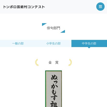
俳句部門
一般の部
小学生の部
中学生の部
金 賞