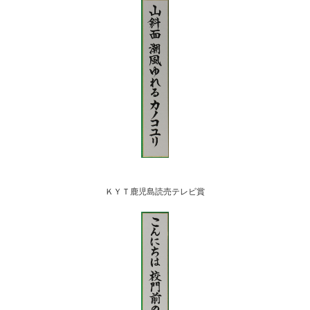
ＫＹＴ鹿児島読売テレビ賞