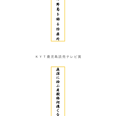
Ｋ Ｙ Ｔ 鹿 児 島 読 売 テ レ ビ 賞