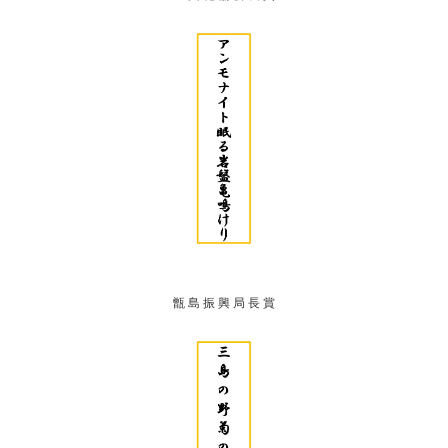
甑 島 振 興 局 長 賞