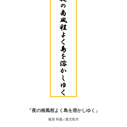
「夜の南風程よく島を溶かしゆく」
篠原 和義 / 鹿児島市