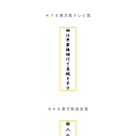
Ｋ Ｔ Ｓ 鹿 児 島 テ レ ビ 賞
Ｋ Ｋ Ｂ 鹿 児 島 放 送 賞