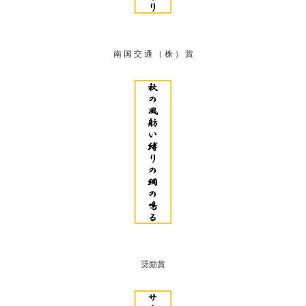
南 国 交 通 （ 株 ） 賞
奨励賞