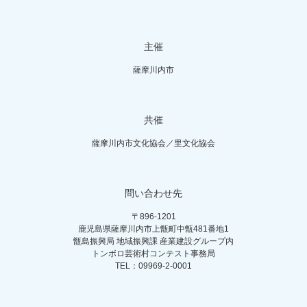
主催
薩摩川内市
共催
薩摩川内市文化協会／里文化協会
問い合わせ先
〒896-1201
鹿児島県薩摩川内市上甑町中甑481番地1
甑島振興局 地域振興課 産業建設グループ内
トンボロ芸術村コンテスト事務局
TEL：09969-2-0001