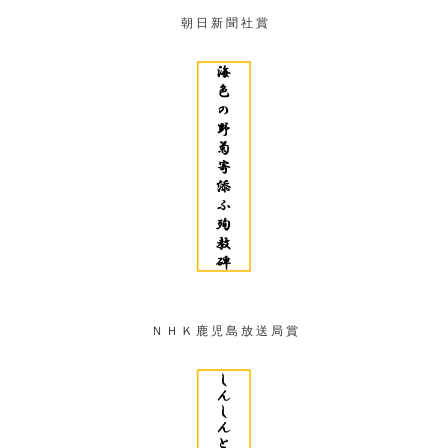
朝 日 新 聞 社 賞
Ｎ Ｈ Ｋ 鹿 児 島 放 送 局 賞