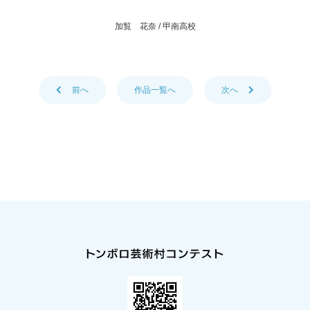
加覧 花奈 / 甲南高校
前
へ
作品一覧へ
次
へ