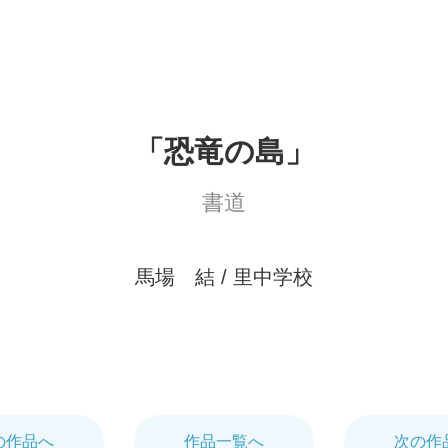
「恐竜の島」
書道
馬場 結 / 里中学校
の作品
へ
作品一覧へ
次
の作