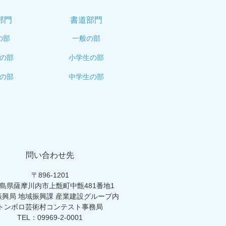
部門
書道部門
の部
一般の部
の部
小学生の部
の部
中学生の部
問い合わせ先
〒896-1201
島県薩摩川内市上甑町中甑481番地1
振興局 地域振興課 産業建設グループ内
トンボロ芸術村コンテスト事務局
TEL：09969-2-0001